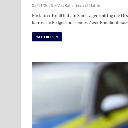
08/11/2025
-
Von
Katharina
und
Matthi
Ein lauter Knall hat am Samstagvormittag die Ur
kam es im Erdgeschoss eines Zwei-Familienhaus
WEITERLESEN