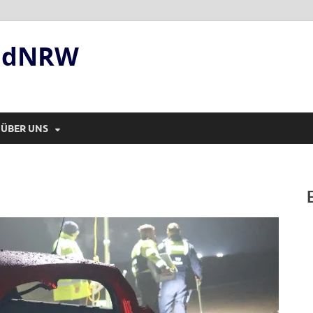
andNRW
ÜBER UNS