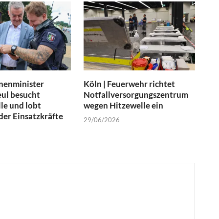
nenminister
Köln | Feuerwehr richtet
ul besucht
Notfallversorgungszentrum
le und lobt
wegen Hitzewelle ein
er Einsatzkräfte
29/06/2026