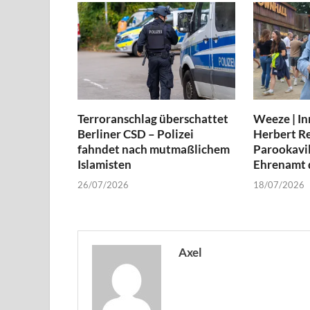
Terroranschlag überschattet
Weeze | In
Berliner CSD – Polizei
Herbert Re
fahndet nach mutmaßlichem
Parookavil
Islamisten
Ehrenamt d
26/07/2026
18/07/2026
Axel