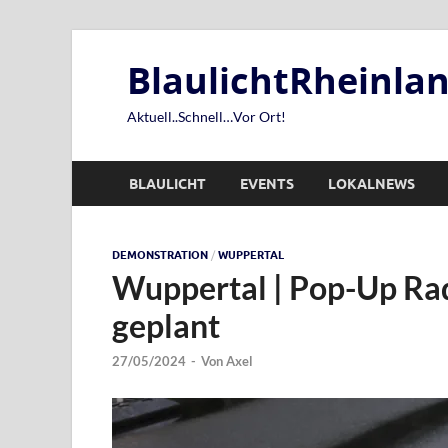
BlaulichtRheinl
Aktuell..Schnell…Vor Ort!
BLAULICHT
EVENTS
LOKALNEWS
DEMONSTRATION
/
WUPPERTAL
Wuppertal | Pop-Up R
geplant
27/05/2024
-
Von
Axel