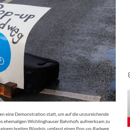
en eine Demonstration statt, um auf die unzureichende
es ehemaligen Wichlinghauser Bahnhofs aufmerksam zu
n einem breiten Bündnis, umfasst einen Pop-up-Radweg