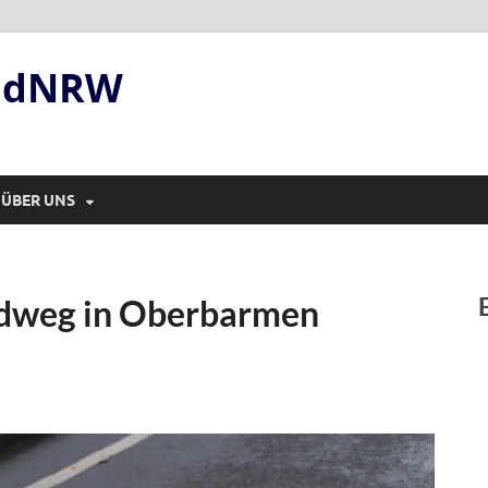
andNRW
ÜBER UNS
adweg in Oberbarmen