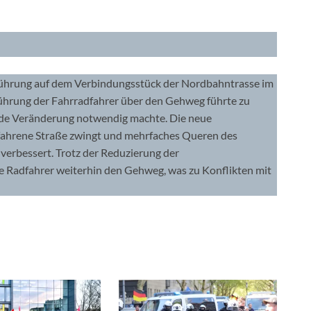
führung auf dem Verbindungsstück der Nordbahntrasse im
Führung der Fahrradfahrer über den Gehweg führte zu
ende Veränderung notwendig machte. Die neue
efahrene Straße zwingt und mehrfaches Queren des
t verbessert. Trotz der Reduzierung der
e Radfahrer weiterhin den Gehweg, was zu Konflikten mit