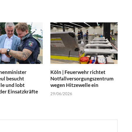
nenminister
Köln | Feuerwehr richtet
ul besucht
Notfallversorgungszentrum
le und lobt
wegen Hitzewelle ein
er Einsatzkräfte
29/06/2026