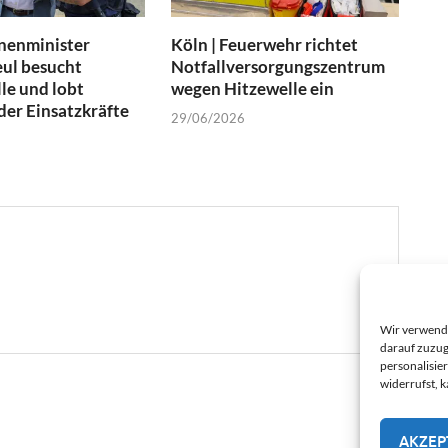
nenminister
Köln | Feuerwehr richtet
ul besucht
Notfallversorgungszentrum
le und lobt
wegen Hitzewelle ein
er Einsatzkräfte
29/06/2026
Wir verwende
darauf zuzug
personalisie
widerrufst, 
AKZEP